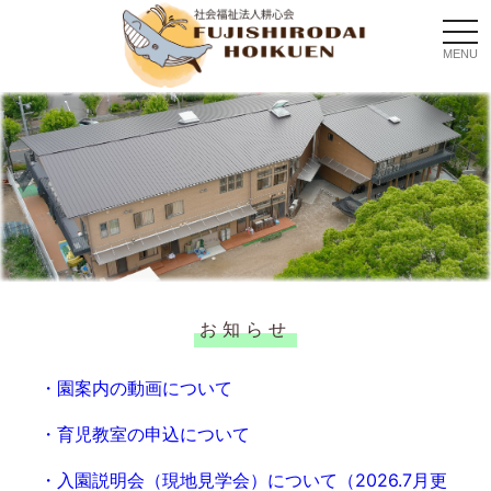
togg
navi
MENU
お知らせ
・園案内の動画について
・育児教室の申込について
・入園説明会（現地見学会）について（2026.7月更